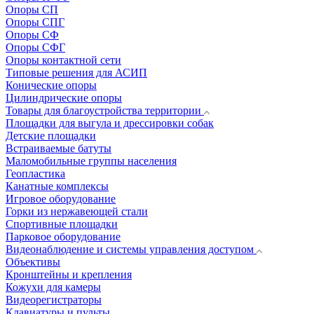
Опоры СП
Опоры СПГ
Опоры СФ
Опоры СФГ
Опоры контактной сети
Типовые решения для АСИП
Конические опоры
Цилиндрические опоры
Товары для благоустройства территории
Площадки для выгула и дрессировки собак
Детские площадки
Встраиваемые батуты
Маломобильные группы населения
Геопластика
Канатные комплексы
Игровое оборудование
Горки из нержавеющей стали
Спортивные площадки
Парковое оборудование
Видеонаблюдение и системы управления доступом
Объективы
Кронштейны и крепления
Кожухи для камеры
Видеорегистраторы
Клавиатуры и пульты