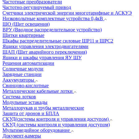
Частотные преобразователи
Частотно-регулируемый привод
Счетчики электрической энергии многотарифные и АСКУЭ
Низковольтные комплектные устройства 0,4кВ
ЩО (Щит освещения)
ВРУ (Вводное распределительное устройство)
Щитки квартирные
Шкафы распределительные силовые ШР11 и ШРС2
Ящики управления электродвигателями
ЩАП (Щит аварийного переключения)
Ящики и шкафы управления ЯУ ШУ
Решения автоматизации
Солнечные модули
Зарядные станции
Аккумуляторы
Свинцово-кислотные
Металлические кабельные лотки
Система лотков
Модульные эстакады
Металлорукав и трубы металлические
Защита от дронов и БПЛА
СКУД(системы контроля и управления доступом)
СКУД (системы контроля и управления доступом)
Мультимедийное оборудование
Документ-камеры