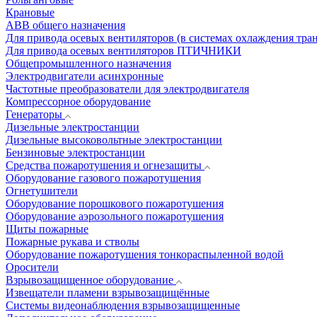
Крановые
АВВ общего назначения
Для привода осевых вентиляторов (в системах охлаждения тра
Для привода осевых вентиляторов ПТИЧНИКИ
Общепромышленного назначения
Электродвигатели асинхронные
Частотные преобразователи для электродвигателя
Компрессорное оборудование
Генераторы
Дизельные электростанции
Дизельные высоковольтные электростанции
Бензиновые электростанции
Средства пожаротушения и огнезащиты
Оборудование газового пожаротушения
Огнетушители
Оборудование порошкового пожаротушения
Оборудование аэрозольного пожаротушения
Щиты пожарные
Пожарные рукава и стволы
Оборудование пожаротушения тонкораспыленной водой
Оросители
Взрывозащищенное оборудование
Извещатели пламени взрывозащищённые
Системы видеонаблюдения взрывозащищенные