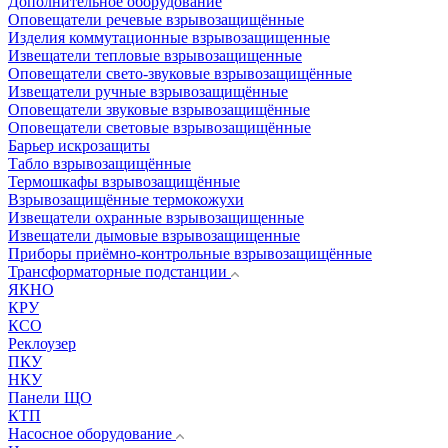
Дополнительное оборудование
Оповещатели речевые взрывозащищённые
Изделия коммутационные взрывозащищенные
Извещатели тепловые взрывозащищенные
Оповещатели свето-звуковые взрывозащищённые
Извещатели ручные взрывозащищённые
Оповещатели звуковые взрывозащищённые
Оповещатели световые взрывозащищённые
Барьер искрозащиты
Табло взрывозащищённые
Термошкафы взрывозащищённые
Взрывозащищённые термокожухи
Извещатели охранные взрывозащищенные
Извещатели дымовые взрывозащищенные
Приборы приёмно-контрольные взрывозащищённые
Трансформаторные подстанции
ЯКНО
КРУ
КСО
Реклоузер
ПКУ
НКУ
Панели ЩО
КТП
Насосное оборудование