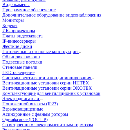
Видеокамеры
Программное обеспечение
Дополнительное оборудование видеонаблюдения
Мониторы
Кодеры
ИК-прожекторы
Платы видеозахвата
IP-видеосерверы
Жесткие диски
Потолочные и стеновые конструкции
Облицовка колонн
Подвесные потолки
Стеновые панели
LED-освещение
Системы вентиляции и кондиционирования
Вентиляционные установки серии ИНТЕХ
Вентиляционные установки серии ЭКОТЕХ
Комплектующие для вентиляционных установок
Электродвигатели
Пониженной высоты (IP23)
Взрывозащищенные
Асинхронные с фазным ротором
Однофазные (ГОСТ Р)
Со встроенным электромагнитным тормозом
Рольганговые