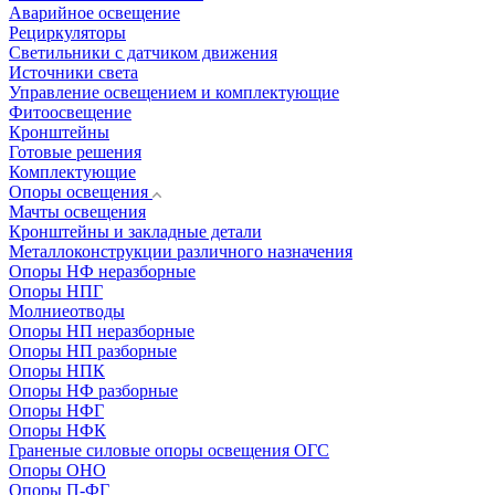
Аварийное освещение
Рециркуляторы
Светильники с датчиком движения
Источники света
Управление освещением и комплектующие
Фитоосвещение
Кронштейны
Готовые решения
Комплектующие
Опоры освещения
Мачты освещения
Кронштейны и закладные детали
Металлоконструкции различного назначения
Опоры НФ неразборные
Опоры НПГ
Молниеотводы
Опоры НП неразборные
Опоры НП разборные
Опоры НПК
Опоры НФ разборные
Опоры НФГ
Опоры НФК
Граненые силовые опоры освещения ОГС
Опоры ОНО
Опоры П-ФГ