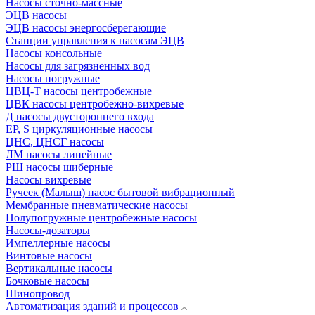
Насосы сточно-массные
ЭЦВ насосы
ЭЦВ насосы энергосберегающие
Станции управления к насосам ЭЦВ
Насосы консольные
Насосы для загрязненных вод
Насосы погружные
ЦВЦ-Т насосы центробежные
ЦВК насосы центробежно-вихревые
Д насосы двустороннего входа
EP, S циркуляционные насосы
ЦНС, ЦНСГ насосы
ЛМ насосы линейные
РШ насосы шиберные
Насосы вихревые
Ручеек (Малыш) насос бытовой вибрационный
Мембранные пневматические насосы
Полупогружные центробежные насосы
Насосы-дозаторы
Импеллерные насосы
Винтовые насосы
Вертикальные насосы
Бочковые насосы
Шинопровод
Автоматизация зданий и процессов