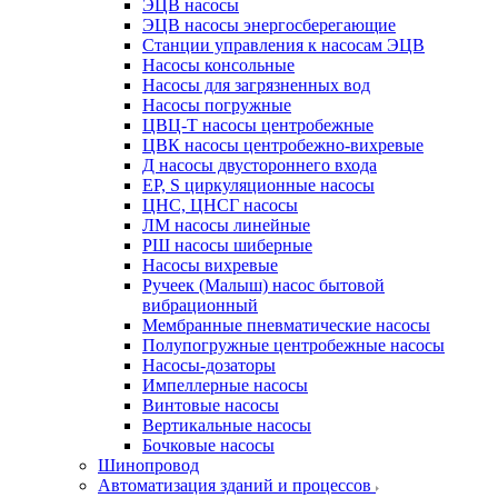
ЭЦВ насосы
ЭЦВ насосы энергосберегающие
Станции управления к насосам ЭЦВ
Насосы консольные
Насосы для загрязненных вод
Насосы погружные
ЦВЦ-Т насосы центробежные
ЦВК насосы центробежно-вихревые
Д насосы двустороннего входа
EP, S циркуляционные насосы
ЦНС, ЦНСГ насосы
ЛМ насосы линейные
РШ насосы шиберные
Насосы вихревые
Ручеек (Малыш) насос бытовой
вибрационный
Мембранные пневматические насосы
Полупогружные центробежные насосы
Насосы-дозаторы
Импеллерные насосы
Винтовые насосы
Вертикальные насосы
Бочковые насосы
Шинопровод
Автоматизация зданий и процессов