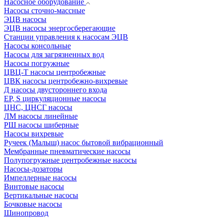
Насосное оборудование
Насосы сточно-массные
ЭЦВ насосы
ЭЦВ насосы энергосберегающие
Станции управления к насосам ЭЦВ
Насосы консольные
Насосы для загрязненных вод
Насосы погружные
ЦВЦ-Т насосы центробежные
ЦВК насосы центробежно-вихревые
Д насосы двустороннего входа
EP, S циркуляционные насосы
ЦНС, ЦНСГ насосы
ЛМ насосы линейные
РШ насосы шиберные
Насосы вихревые
Ручеек (Малыш) насос бытовой вибрационный
Мембранные пневматические насосы
Полупогружные центробежные насосы
Насосы-дозаторы
Импеллерные насосы
Винтовые насосы
Вертикальные насосы
Бочковые насосы
Шинопровод