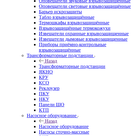
Оповещатели звуковые взрывозащищённые
Оповещатели световые взрывозащищённые
Барьер искрозащиты
Табло взрывозащищённые
Термошкафы взрывозащищённые
Взрывозащищённые термокожухи
Извещатели охранные взрывозащищенные
Извещатели дымовые взрывозащищенные
Приборы приёмно-контрольные
взрывозащищённые
Трансформаторные подстанции
Назад
Трансформаторные подстанции
ЯКНО
КРУ
КСО
Реклоузер
ПКУ
НКУ
Панели ЩО
КТП
Насосное оборудование
Назад
Насосное оборудование
Насосы сточно-массные