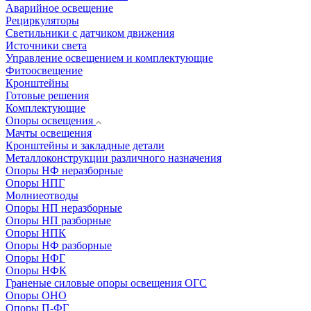
Аварийное освещение
Рециркуляторы
Светильники с датчиком движения
Источники света
Управление освещением и комплектующие
Фитоосвещение
Кронштейны
Готовые решения
Комплектующие
Опоры освещения
Мачты освещения
Кронштейны и закладные детали
Металлоконструкции различного назначения
Опоры НФ неразборные
Опоры НПГ
Молниеотводы
Опоры НП неразборные
Опоры НП разборные
Опоры НПК
Опоры НФ разборные
Опоры НФГ
Опоры НФК
Граненые силовые опоры освещения ОГС
Опоры ОНО
Опоры П-ФГ