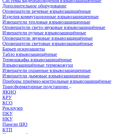
Системы видеонаблюдения взрывозащищенные
Дополнительное оборудование
Оповещатели речевые взрывозащищённые
Изделия коммутационные взрывозащищенные
Извещатели тепловые взрывозащищенные
Оповещатели свето-звуковые взрывозащищённые
Извещатели ручные взрывозащищённые
Оповещатели звуковые взрывозащищённые
Оповещатели световые взрывозащищённые
Барьер искрозащиты
Табло взрывозащищённые
Термошкафы взрывозащищённые
Взрывозащищённые термокожухи
Извещатели охранные взрывозащищенные
Извещатели дымовые взрывозащищенные
Приборы приёмно-контрольные взрывозащищённые
Трансформаторные подстанции
ЯКНО
КРУ
КСО
Реклоузер
ПКУ
НКУ
Панели ЩО
КТП