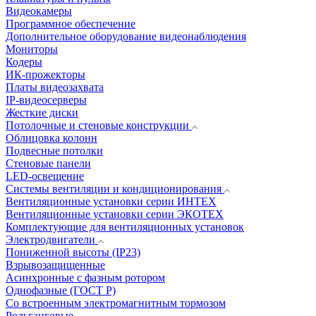
Видеокамеры
Программное обеспечение
Дополнительное оборудование видеонаблюдения
Мониторы
Кодеры
ИК-прожекторы
Платы видеозахвата
IP-видеосерверы
Жесткие диски
Потолочные и стеновые конструкции
Облицовка колонн
Подвесные потолки
Стеновые панели
LED-освещение
Системы вентиляции и кондиционирования
Вентиляционные установки серии ИНТЕХ
Вентиляционные установки серии ЭКОТЕХ
Комплектующие для вентиляционных установок
Электродвигатели
Пониженной высоты (IP23)
Взрывозащищенные
Асинхронные с фазным ротором
Однофазные (ГОСТ Р)
Со встроенным электромагнитным тормозом
Рольганговые