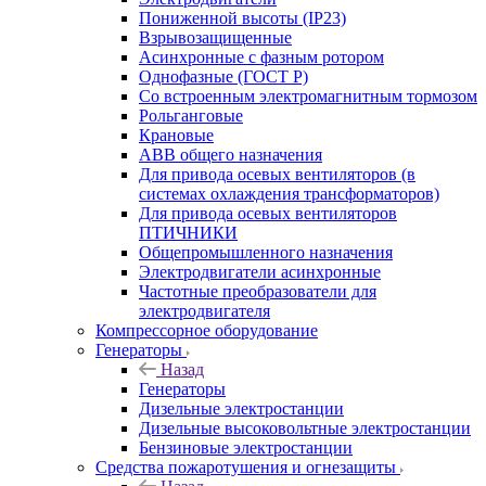
Пониженной высоты (IP23)
Взрывозащищенные
Асинхронные с фазным ротором
Однофазные (ГОСТ Р)
Со встроенным электромагнитным тормозом
Рольганговые
Крановые
АВВ общего назначения
Для привода осевых вентиляторов (в
системах охлаждения трансформаторов)
Для привода осевых вентиляторов
ПТИЧНИКИ
Общепромышленного назначения
Электродвигатели асинхронные
Частотные преобразователи для
электродвигателя
Компрессорное оборудование
Генераторы
Назад
Генераторы
Дизельные электростанции
Дизельные высоковольтные электростанции
Бензиновые электростанции
Средства пожаротушения и огнезащиты