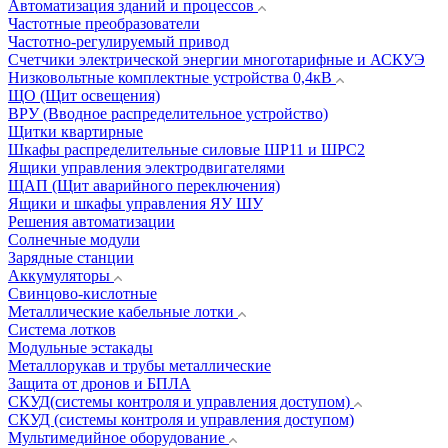
Автоматизация зданий и процессов
Частотные преобразователи
Частотно-регулируемый привод
Счетчики электрической энергии многотарифные и АСКУЭ
Низковольтные комплектные устройства 0,4кВ
ЩО (Щит освещения)
ВРУ (Вводное распределительное устройство)
Щитки квартирные
Шкафы распределительные силовые ШР11 и ШРС2
Ящики управления электродвигателями
ЩАП (Щит аварийного переключения)
Ящики и шкафы управления ЯУ ШУ
Решения автоматизации
Солнечные модули
Зарядные станции
Аккумуляторы
Свинцово-кислотные
Металлические кабельные лотки
Система лотков
Модульные эстакады
Металлорукав и трубы металлические
Защита от дронов и БПЛА
СКУД(системы контроля и управления доступом)
СКУД (системы контроля и управления доступом)
Мультимедийное оборудование