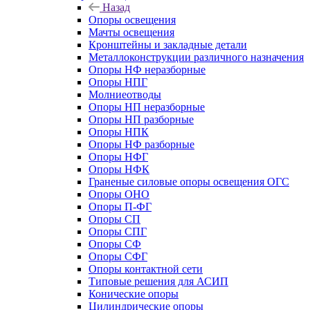
Назад
Опоры освещения
Мачты освещения
Кронштейны и закладные детали
Металлоконструкции различного назначения
Опоры НФ неразборные
Опоры НПГ
Молниеотводы
Опоры НП неразборные
Опоры НП разборные
Опоры НПК
Опоры НФ разборные
Опоры НФГ
Опоры НФК
Граненые силовые опоры освещения ОГС
Опоры ОНО
Опоры П-ФГ
Опоры СП
Опоры СПГ
Опоры СФ
Опоры СФГ
Опоры контактной сети
Типовые решения для АСИП
Конические опоры
Цилиндрические опоры