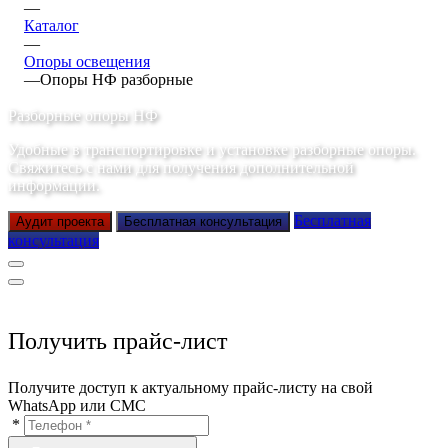
—
Каталог
—
Опоры освещения
—
Опоры НФ разборные
Разборные опоры НФ
Удобные в транспортировке и установке разборные опоры.
Свяжитесь с нами для получения дополнительной
информации.
Бесплатная
Аудит проекта
Бесплатная консультация
консультация
Получить прайс-лист
Получите доступ к актуальному прайс-листу на свой
WhatsApp или СМС
*