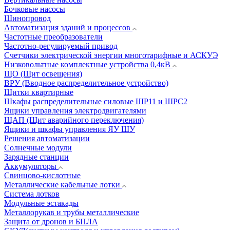
Бочковые насосы
Шинопровод
Автоматизация зданий и процессов
Частотные преобразователи
Частотно-регулируемый привод
Счетчики электрической энергии многотарифные и АСКУЭ
Низковольтные комплектные устройства 0,4кВ
ЩО (Щит освещения)
ВРУ (Вводное распределительное устройство)
Щитки квартирные
Шкафы распределительные силовые ШР11 и ШРС2
Ящики управления электродвигателями
ЩАП (Щит аварийного переключения)
Ящики и шкафы управления ЯУ ШУ
Решения автоматизации
Солнечные модули
Зарядные станции
Аккумуляторы
Свинцово-кислотные
Металлические кабельные лотки
Система лотков
Модульные эстакады
Металлорукав и трубы металлические
Защита от дронов и БПЛА