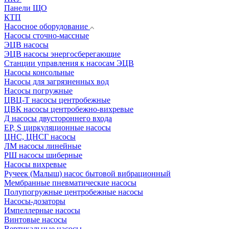
Панели ЩО
КТП
Насосное оборудование
Насосы сточно-массные
ЭЦВ насосы
ЭЦВ насосы энергосберегающие
Станции управления к насосам ЭЦВ
Насосы консольные
Насосы для загрязненных вод
Насосы погружные
ЦВЦ-Т насосы центробежные
ЦВК насосы центробежно-вихревые
Д насосы двустороннего входа
EP, S циркуляционные насосы
ЦНС, ЦНСГ насосы
ЛМ насосы линейные
РШ насосы шиберные
Насосы вихревые
Ручеек (Малыш) насос бытовой вибрационный
Мембранные пневматические насосы
Полупогружные центробежные насосы
Насосы-дозаторы
Импеллерные насосы
Винтовые насосы
Вертикальные насосы