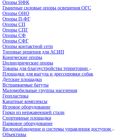
Опоры НФК
Граненые силовые опоры освещения ОГС
Опоры ОНО
Опоры П-ФГ
Опоры СП
Опоры СПГ
Опоры СФ
Опоры СФГ
Опоры контактной сети
Типовые решения для АСИП
Конические опоры
Цилиндрические опоры
Товары для благоустройства территории
Площадки для выгула и дрессировки собак
Детские площадки
Встраиваемые батуты
Маломобильные группы населения
Геопластика
Канатные комплексы
Игровое оборудование
Горки из нержавеющей стали
Спортивные площадки
Парковое оборудование
Видеонаблюдение и системы управления доступом
Объективы