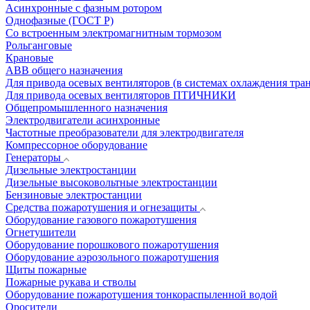
Асинхронные с фазным ротором
Однофазные (ГОСТ Р)
Со встроенным электромагнитным тормозом
Рольганговые
Крановые
АВВ общего назначения
Для привода осевых вентиляторов (в системах охлаждения тра
Для привода осевых вентиляторов ПТИЧНИКИ
Общепромышленного назначения
Электродвигатели асинхронные
Частотные преобразователи для электродвигателя
Компрессорное оборудование
Генераторы
Дизельные электростанции
Дизельные высоковольтные электростанции
Бензиновые электростанции
Средства пожаротушения и огнезащиты
Оборудование газового пожаротушения
Огнетушители
Оборудование порошкового пожаротушения
Оборудование аэрозольного пожаротушения
Щиты пожарные
Пожарные рукава и стволы
Оборудование пожаротушения тонкораспыленной водой
Оросители