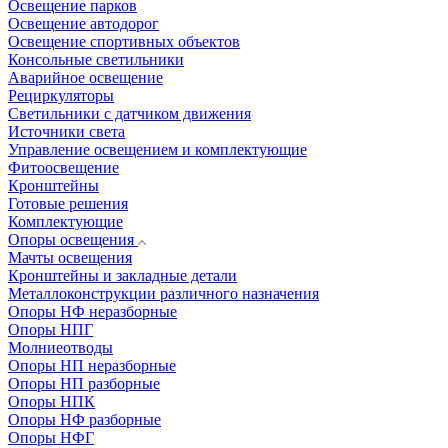
Освещение парков
Освещение автодорог
Освещение спортивных объектов
Консольные светильники
Аварийное освещение
Рециркуляторы
Светильники с датчиком движения
Источники света
Управление освещением и комплектующие
Фитоосвещение
Кронштейны
Готовые решения
Комплектующие
Опоры освещения
Мачты освещения
Кронштейны и закладные детали
Металлоконструкции различного назначения
Опоры НФ неразборные
Опоры НПГ
Молниеотводы
Опоры НП неразборные
Опоры НП разборные
Опоры НПК
Опоры НФ разборные
Опоры НФГ