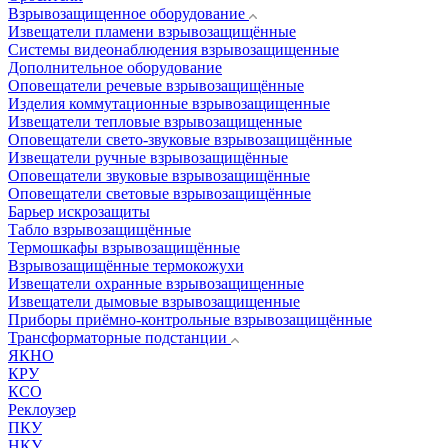
Взрывозащищенное оборудование
Извещатели пламени взрывозащищённые
Системы видеонаблюдения взрывозащищенные
Дополнительное оборудование
Оповещатели речевые взрывозащищённые
Изделия коммутационные взрывозащищенные
Извещатели тепловые взрывозащищенные
Оповещатели свето-звуковые взрывозащищённые
Извещатели ручные взрывозащищённые
Оповещатели звуковые взрывозащищённые
Оповещатели световые взрывозащищённые
Барьер искрозащиты
Табло взрывозащищённые
Термошкафы взрывозащищённые
Взрывозащищённые термокожухи
Извещатели охранные взрывозащищенные
Извещатели дымовые взрывозащищенные
Приборы приёмно-контрольные взрывозащищённые
Трансформаторные подстанции
ЯКНО
КРУ
КСО
Реклоузер
ПКУ
НКУ