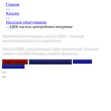
Главная
—
Каталог
—
Насосное оборудование
—
ЦВК насосы центробежно-вихревые
Центробежно-вихревые насосы ЦВК – высокая
производительность и надежность
Насосы ЦВК для различных сфер применения. Оставьте
заявку и узнайте больше о наших продуктах.
Бесплатная
Аудит проекта
Бесплатная консультация
консультация