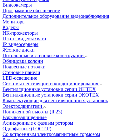
Видеокамеры
Программное обеспечение
Дополнительное оборудование видеонаблюдения
Мониторы
Кодеры
ИК-прожекторы
Платы видеозахвата
IP-видеосерверы
Жесткие диски
Потолочные и стеновые конструкции
Облицовка колонн
Подвесные потолки
Стеновые панели
LED-освещение
Системы вентиляции и кондиционирования
Вентиляционные установки серии ИНТЕХ
Вентиляционные установки серии ЭКОТЕХ
Комплектующие для вентиляционных установок
Электродвигатели
Пониженной высоты (IP23)
Взрывозащищенные
Асинхронные с фазным ротором
Однофазные (ГОСТ Р)
Со встроенным электромагнитным тормозом
Рольганговые