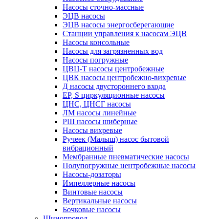
Насосы сточно-массные
ЭЦВ насосы
ЭЦВ насосы энергосберегающие
Станции управления к насосам ЭЦВ
Насосы консольные
Насосы для загрязненных вод
Насосы погружные
ЦВЦ-Т насосы центробежные
ЦВК насосы центробежно-вихревые
Д насосы двустороннего входа
EP, S циркуляционные насосы
ЦНС, ЦНСГ насосы
ЛМ насосы линейные
РШ насосы шиберные
Насосы вихревые
Ручеек (Малыш) насос бытовой
вибрационный
Мембранные пневматические насосы
Полупогружные центробежные насосы
Насосы-дозаторы
Импеллерные насосы
Винтовые насосы
Вертикальные насосы
Бочковые насосы
Шинопровод