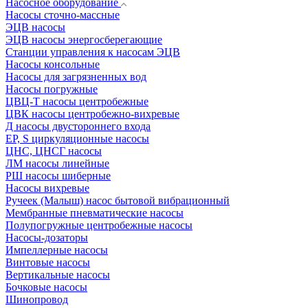
Насосное оборудование
Насосы сточно-массные
ЭЦВ насосы
ЭЦВ насосы энергосберегающие
Станции управления к насосам ЭЦВ
Насосы консольные
Насосы для загрязненных вод
Насосы погружные
ЦВЦ-Т насосы центробежные
ЦВК насосы центробежно-вихревые
Д насосы двустороннего входа
EP, S циркуляционные насосы
ЦНС, ЦНСГ насосы
ЛМ насосы линейные
РШ насосы шиберные
Насосы вихревые
Ручеек (Малыш) насос бытовой вибрационный
Мембранные пневматические насосы
Полупогружные центробежные насосы
Насосы-дозаторы
Импеллерные насосы
Винтовые насосы
Вертикальные насосы
Бочковые насосы
Шинопровод