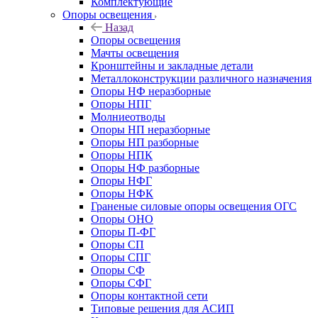
Комплектующие
Опоры освещения
Назад
Опоры освещения
Мачты освещения
Кронштейны и закладные детали
Металлоконструкции различного назначения
Опоры НФ неразборные
Опоры НПГ
Молниеотводы
Опоры НП неразборные
Опоры НП разборные
Опоры НПК
Опоры НФ разборные
Опоры НФГ
Опоры НФК
Граненые силовые опоры освещения ОГС
Опоры ОНО
Опоры П-ФГ
Опоры СП
Опоры СПГ
Опоры СФ
Опоры СФГ
Опоры контактной сети
Типовые решения для АСИП