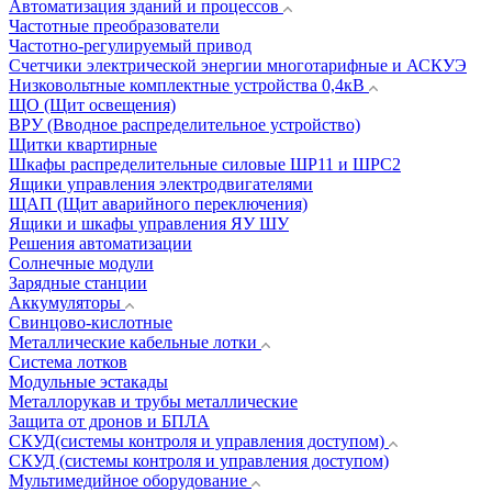
Автоматизация зданий и процессов
Частотные преобразователи
Частотно-регулируемый привод
Счетчики электрической энергии многотарифные и АСКУЭ
Низковольтные комплектные устройства 0,4кВ
ЩО (Щит освещения)
ВРУ (Вводное распределительное устройство)
Щитки квартирные
Шкафы распределительные силовые ШР11 и ШРС2
Ящики управления электродвигателями
ЩАП (Щит аварийного переключения)
Ящики и шкафы управления ЯУ ШУ
Решения автоматизации
Солнечные модули
Зарядные станции
Аккумуляторы
Свинцово-кислотные
Металлические кабельные лотки
Система лотков
Модульные эстакады
Металлорукав и трубы металлические
Защита от дронов и БПЛА
СКУД(системы контроля и управления доступом)
СКУД (системы контроля и управления доступом)
Мультимедийное оборудование