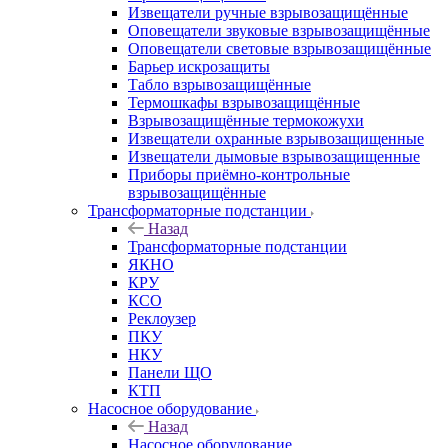
Извещатели ручные взрывозащищённые
Оповещатели звуковые взрывозащищённые
Оповещатели световые взрывозащищённые
Барьер искрозащиты
Табло взрывозащищённые
Термошкафы взрывозащищённые
Взрывозащищённые термокожухи
Извещатели охранные взрывозащищенные
Извещатели дымовые взрывозащищенные
Приборы приёмно-контрольные
взрывозащищённые
Трансформаторные подстанции
Назад
Трансформаторные подстанции
ЯКНО
КРУ
КСО
Реклоузер
ПКУ
НКУ
Панели ЩО
КТП
Насосное оборудование
Назад
Насосное оборудование