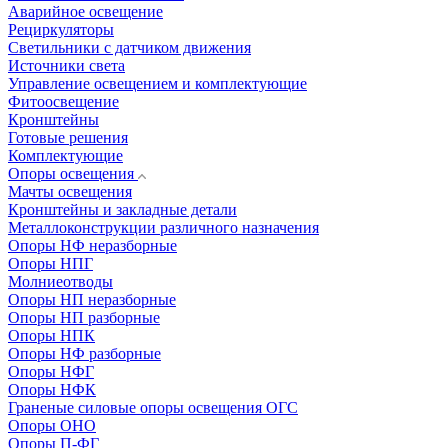
Аварийное освещение
Рециркуляторы
Светильники с датчиком движения
Источники света
Управление освещением и комплектующие
Фитоосвещение
Кронштейны
Готовые решения
Комплектующие
Опоры освещения
Мачты освещения
Кронштейны и закладные детали
Металлоконструкции различного назначения
Опоры НФ неразборные
Опоры НПГ
Молниеотводы
Опоры НП неразборные
Опоры НП разборные
Опоры НПК
Опоры НФ разборные
Опоры НФГ
Опоры НФК
Граненые силовые опоры освещения ОГС
Опоры ОНО
Опоры П-ФГ