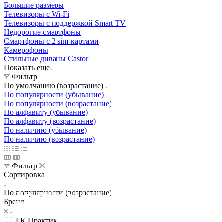
Большие размеры
Телевизоры с Wi-Fi
Телевизоры с поддержкой Smart TV
Недорогие смартфоны
Смартфоны с 2 sim-картами
Камерофоны
Стильные диваны Castor
Показать еще
Фильтр
По умолчанию (возрастание)
По популярности (убывание)
По популярности (возрастание)
По алфавиту (убывание)
По алфавиту (возрастание)
По наличию (убывание)
По наличию (возрастание)
Фильтр
Сортировка
Освещение
По популярности (возрастание)
Освещение
Освещение
Освещение
СТРОИТЕЛЬНЫЙ ГИПЕРМАРКЕТ «ЛЕРУА
Бренд
Здания префектуры ТиНАО
Калужский завод путевых машин и гидроприводов
МЕРЛЕН»
Железнодорожный вокзал Арзамас-1
ГК Практик