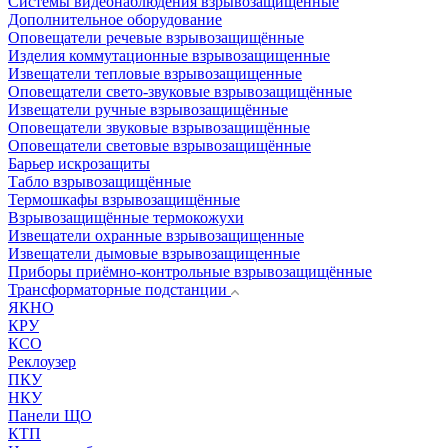
Системы видеонаблюдения взрывозащищенные
Дополнительное оборудование
Оповещатели речевые взрывозащищённые
Изделия коммутационные взрывозащищенные
Извещатели тепловые взрывозащищенные
Оповещатели свето-звуковые взрывозащищённые
Извещатели ручные взрывозащищённые
Оповещатели звуковые взрывозащищённые
Оповещатели световые взрывозащищённые
Барьер искрозащиты
Табло взрывозащищённые
Термошкафы взрывозащищённые
Взрывозащищённые термокожухи
Извещатели охранные взрывозащищенные
Извещатели дымовые взрывозащищенные
Приборы приёмно-контрольные взрывозащищённые
Трансформаторные подстанции
ЯКНО
КРУ
КСО
Реклоузер
ПКУ
НКУ
Панели ЩО
КТП