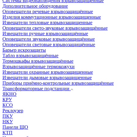
Системы видеонаблюдения взрывозащищенные
Дополнительное оборудование
Оповещатели речевые взрывозащищённые
Изделия коммутационные взрывозащищенные
Извещатели тепловые взрывозащищенные
Оповещатели свето-звуковые взрывозащищённые
Извещатели ручные взрывозащищённые
Оповещатели звуковые взрывозащищённые
Оповещатели световые взрывозащищённые
Барьер искрозащиты
Табло взрывозащищённые
Термошкафы взрывозащищённые
Взрывозащищённые термокожухи
Извещатели охранные взрывозащищенные
Извещатели дымовые взрывозащищенные
Приборы приёмно-контрольные взрывозащищённые
Трансформаторные подстанции
ЯКНО
КРУ
КСО
Реклоузер
ПКУ
НКУ
Панели ЩО
КТП