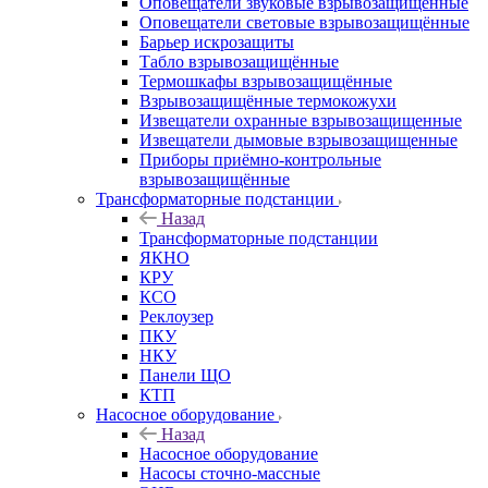
Оповещатели звуковые взрывозащищённые
Оповещатели световые взрывозащищённые
Барьер искрозащиты
Табло взрывозащищённые
Термошкафы взрывозащищённые
Взрывозащищённые термокожухи
Извещатели охранные взрывозащищенные
Извещатели дымовые взрывозащищенные
Приборы приёмно-контрольные
взрывозащищённые
Трансформаторные подстанции
Назад
Трансформаторные подстанции
ЯКНО
КРУ
КСО
Реклоузер
ПКУ
НКУ
Панели ЩО
КТП
Насосное оборудование
Назад
Насосное оборудование
Насосы сточно-массные