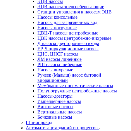
ЭЦВ насосы
ЭЦВ насосы энергосберегающие
Станции управления к насосам ЭЦВ
Насосы консольные
Насосы для загрязненных вод
Насосы погружные
ЦВЦ-Т насосы центробежные
ЦВК насосы центробежно-вихревые
Д насосы двустороннего входа
EP, S циркуляционные насосы
ЦНС, ЦНСГ насосы
ЛМ насосы линейные
РШ насосы шиберные
Насосы вихревые
Ручеек (Малыш) насос бытовой
вибрационный
Мембранные пневматические насосы
Полупогружные центробежные насосы
Насосы-дозаторы
Импеллерные насосы
Винтовые насосы
Вертикальные насосы
Бочковые насосы
Шинопровод
Автоматизация зданий и процессов