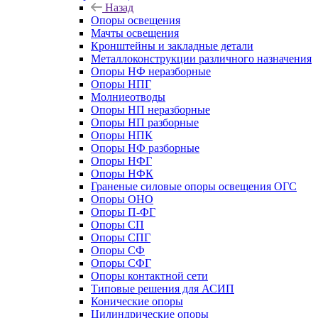
Назад
Опоры освещения
Мачты освещения
Кронштейны и закладные детали
Металлоконструкции различного назначения
Опоры НФ неразборные
Опоры НПГ
Молниеотводы
Опоры НП неразборные
Опоры НП разборные
Опоры НПК
Опоры НФ разборные
Опоры НФГ
Опоры НФК
Граненые силовые опоры освещения ОГС
Опоры ОНО
Опоры П-ФГ
Опоры СП
Опоры СПГ
Опоры СФ
Опоры СФГ
Опоры контактной сети
Типовые решения для АСИП
Конические опоры
Цилиндрические опоры