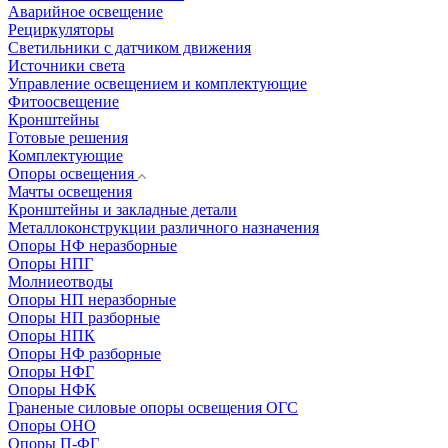
Аварийное освещение
Рециркуляторы
Светильники с датчиком движения
Источники света
Управление освещением и комплектующие
Фитоосвещение
Кронштейны
Готовые решения
Комплектующие
Опоры освещения
Мачты освещения
Кронштейны и закладные детали
Металлоконструкции различного назначения
Опоры НФ неразборные
Опоры НПГ
Молниеотводы
Опоры НП неразборные
Опоры НП разборные
Опоры НПК
Опоры НФ разборные
Опоры НФГ
Опоры НФК
Граненые силовые опоры освещения ОГС
Опоры ОНО
Опоры П-ФГ