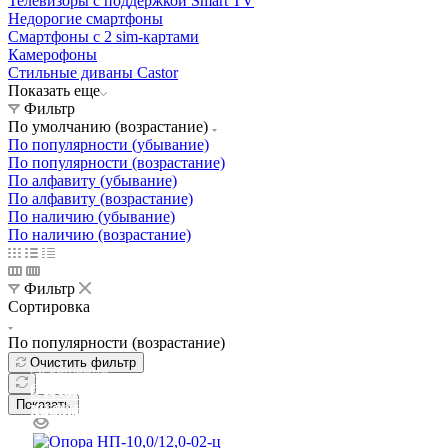
Телевизоры с поддержкой Smart TV
Недорогие смартфоны
Смартфоны с 2 sim-картами
Камерофоны
Стильные диваны Castor
Показать еще
Фильтр
По умолчанию (возрастание)
По популярности (убывание)
По популярности (возрастание)
По алфавиту (убывание)
По алфавиту (возрастание)
По наличию (убывание)
По наличию (возрастание)
Фильтр
Сортировка
По популярности (возрастание)
Очистить фильтр
Освещение
Освещение
Освещение
Освещение
СТРОИТЕЛЬНЫЙ ГИПЕРМАРКЕТ «ЛЕРУА
Показать
Здания префектуры ТиНАО
Калужский завод путевых машин и гидроприводов
МЕРЛЕН»
Железнодорожный вокзал Арзамас-1