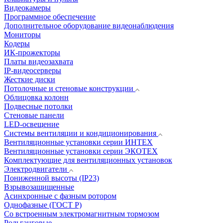
Видеокамеры
Программное обеспечение
Дополнительное оборудование видеонаблюдения
Мониторы
Кодеры
ИК-прожекторы
Платы видеозахвата
IP-видеосерверы
Жесткие диски
Потолочные и стеновые конструкции
Облицовка колонн
Подвесные потолки
Стеновые панели
LED-освещение
Системы вентиляции и кондиционирования
Вентиляционные установки серии ИНТЕХ
Вентиляционные установки серии ЭКОТЕХ
Комплектующие для вентиляционных установок
Электродвигатели
Пониженной высоты (IP23)
Взрывозащищенные
Асинхронные с фазным ротором
Однофазные (ГОСТ Р)
Со встроенным электромагнитным тормозом
Рольганговые