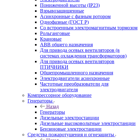
Пониженной высоты (IP23)
Взрывозащищенные
Асинхронные с фазным ротором
Однофазные (ГОСТ Р)
Со встроенным электромагнитным тормозом
Рольганговые
Крановые
АВВ общего назначения
Для привода осевых вентиляторов (в
системах охлаждения трансформаторов)
Для привода осевых вентиляторов
ПТИЧНИКИ
Общепромышленного назначения
Электродвигатели асинхронные
Частотные преобразователи для
электродвигателя
Компрессорное оборудование
Генераторы
Назад
Генераторы
Дизельные электростанции
Дизельные высоковольтные электростанции
Бензиновые электростанции
Средства пожаротушения и огнезащиты