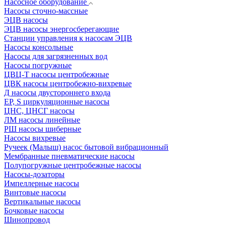
Насосное оборудование
Насосы сточно-массные
ЭЦВ насосы
ЭЦВ насосы энергосберегающие
Станции управления к насосам ЭЦВ
Насосы консольные
Насосы для загрязненных вод
Насосы погружные
ЦВЦ-Т насосы центробежные
ЦВК насосы центробежно-вихревые
Д насосы двустороннего входа
EP, S циркуляционные насосы
ЦНС, ЦНСГ насосы
ЛМ насосы линейные
РШ насосы шиберные
Насосы вихревые
Ручеек (Малыш) насос бытовой вибрационный
Мембранные пневматические насосы
Полупогружные центробежные насосы
Насосы-дозаторы
Импеллерные насосы
Винтовые насосы
Вертикальные насосы
Бочковые насосы
Шинопровод