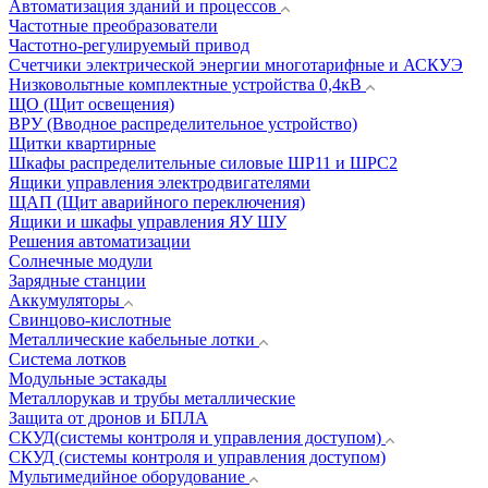
Автоматизация зданий и процессов
Частотные преобразователи
Частотно-регулируемый привод
Счетчики электрической энергии многотарифные и АСКУЭ
Низковольтные комплектные устройства 0,4кВ
ЩО (Щит освещения)
ВРУ (Вводное распределительное устройство)
Щитки квартирные
Шкафы распределительные силовые ШР11 и ШРС2
Ящики управления электродвигателями
ЩАП (Щит аварийного переключения)
Ящики и шкафы управления ЯУ ШУ
Решения автоматизации
Солнечные модули
Зарядные станции
Аккумуляторы
Свинцово-кислотные
Металлические кабельные лотки
Система лотков
Модульные эстакады
Металлорукав и трубы металлические
Защита от дронов и БПЛА
СКУД(системы контроля и управления доступом)
СКУД (системы контроля и управления доступом)
Мультимедийное оборудование