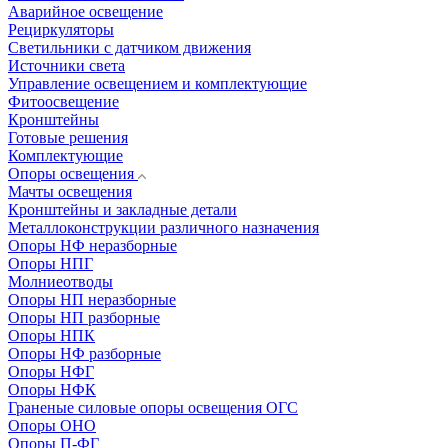
Аварийное освещение
Рециркуляторы
Светильники с датчиком движения
Источники света
Управление освещением и комплектующие
Фитоосвещение
Кронштейны
Готовые решения
Комплектующие
Опоры освещения
Мачты освещения
Кронштейны и закладные детали
Металлоконструкции различного назначения
Опоры НФ неразборные
Опоры НПГ
Молниеотводы
Опоры НП неразборные
Опоры НП разборные
Опоры НПК
Опоры НФ разборные
Опоры НФГ
Опоры НФК
Граненые силовые опоры освещения ОГС
Опоры ОНО
Опоры П-ФГ