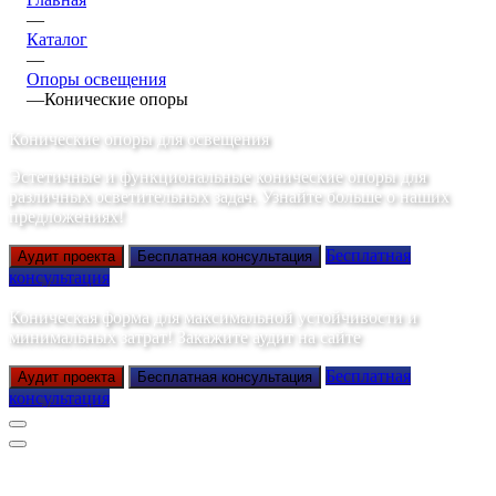
—
Каталог
—
Опоры освещения
—
Конические опоры
Конические опоры для освещения
Эстетичные и функциональные конические опоры для
различных осветительных задач. Узнайте больше о наших
предложениях!
Бесплатная
Аудит проекта
Бесплатная консультация
консультация
Коническая форма для максимальной устойчивости и
минимальных затрат! Закажите аудит на сайте
Бесплатная
Аудит проекта
Бесплатная консультация
консультация