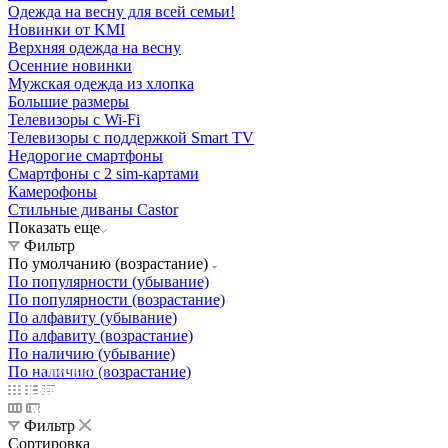
Одежда на весну для всей семьи!
Новинки от KMI
Верхняя одежда на весну
Осенние новинки
Мужская одежда из хлопка
Большие размеры
Телевизоры с Wi-Fi
Телевизоры с поддержкой Smart TV
Недорогие смартфоны
Смартфоны с 2 sim-картами
Камерофоны
Стильные диваны Castor
Показать еще
Фильтр
По умолчанию (возрастание)
По популярности (убывание)
По популярности (возрастание)
По алфавиту (убывание)
По алфавиту (возрастание)
По наличию (убывание)
По наличию (возрастание)
Освещение
Освещение
Освещение
Освещение
СТРОИТЕЛЬНЫЙ ГИПЕРМАРКЕТ «ЛЕРУА
Здания префектуры ТиНАО
Калужский завод путевых машин и гидроприводов
МЕРЛЕН»
Железнодорожный вокзал Арзамас-1
Фильтр
Сортировка