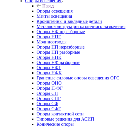
Опоры освещения
Назад
Опоры освещения
Мачты освещения
Кронштейны и закладные детали
Металлоконструкции различного назначения
Опоры НФ неразборные
Опоры НПГ
Молниеотводы
Опоры НП неразборные
Опоры НП разборные
Опоры НПК
Опоры НФ разборные
Опоры НФГ
Опоры НФК
Граненые силовые опоры освещения ОГС
Опоры ОНО
Опоры П-ФГ
Опоры СП
Опоры СПГ
Опоры СФ
Опоры СФГ
Опоры контактной сети
Типовые решения для АСИП
Конические опоры