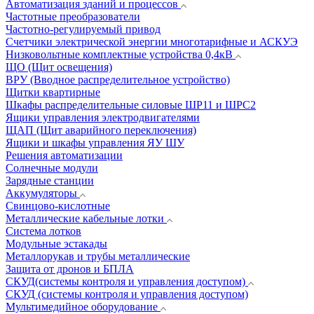
Автоматизация зданий и процессов
Частотные преобразователи
Частотно-регулируемый привод
Счетчики электрической энергии многотарифные и АСКУЭ
Низковольтные комплектные устройства 0,4кВ
ЩО (Щит освещения)
ВРУ (Вводное распределительное устройство)
Щитки квартирные
Шкафы распределительные силовые ШР11 и ШРС2
Ящики управления электродвигателями
ЩАП (Щит аварийного переключения)
Ящики и шкафы управления ЯУ ШУ
Решения автоматизации
Солнечные модули
Зарядные станции
Аккумуляторы
Свинцово-кислотные
Металлические кабельные лотки
Система лотков
Модульные эстакады
Металлорукав и трубы металлические
Защита от дронов и БПЛА
СКУД(системы контроля и управления доступом)
СКУД (системы контроля и управления доступом)
Мультимедийное оборудование