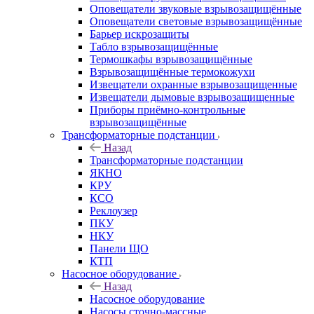
Оповещатели звуковые взрывозащищённые
Оповещатели световые взрывозащищённые
Барьер искрозащиты
Табло взрывозащищённые
Термошкафы взрывозащищённые
Взрывозащищённые термокожухи
Извещатели охранные взрывозащищенные
Извещатели дымовые взрывозащищенные
Приборы приёмно-контрольные
взрывозащищённые
Трансформаторные подстанции
Назад
Трансформаторные подстанции
ЯКНО
КРУ
КСО
Реклоузер
ПКУ
НКУ
Панели ЩО
КТП
Насосное оборудование
Назад
Насосное оборудование
Насосы сточно-массные