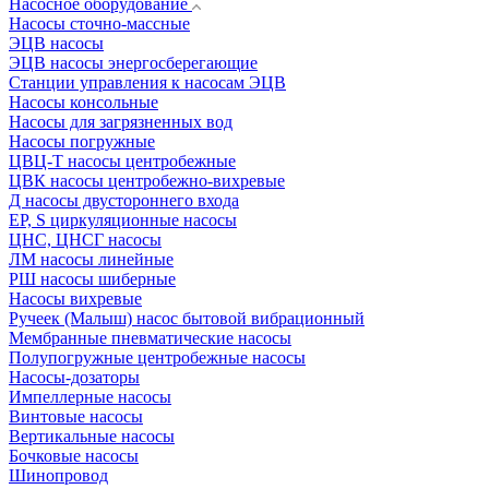
Насосное оборудование
Насосы сточно-массные
ЭЦВ насосы
ЭЦВ насосы энергосберегающие
Станции управления к насосам ЭЦВ
Насосы консольные
Насосы для загрязненных вод
Насосы погружные
ЦВЦ-Т насосы центробежные
ЦВК насосы центробежно-вихревые
Д насосы двустороннего входа
EP, S циркуляционные насосы
ЦНС, ЦНСГ насосы
ЛМ насосы линейные
РШ насосы шиберные
Насосы вихревые
Ручеек (Малыш) насос бытовой вибрационный
Мембранные пневматические насосы
Полупогружные центробежные насосы
Насосы-дозаторы
Импеллерные насосы
Винтовые насосы
Вертикальные насосы
Бочковые насосы
Шинопровод