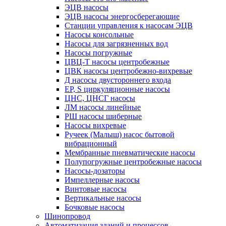
ЭЦВ насосы
ЭЦВ насосы энергосберегающие
Станции управления к насосам ЭЦВ
Насосы консольные
Насосы для загрязненных вод
Насосы погружные
ЦВЦ-Т насосы центробежные
ЦВК насосы центробежно-вихревые
Д насосы двустороннего входа
EP, S циркуляционные насосы
ЦНС, ЦНСГ насосы
ЛМ насосы линейные
РШ насосы шиберные
Насосы вихревые
Ручеек (Малыш) насос бытовой
вибрационный
Мембранные пневматические насосы
Полупогружные центробежные насосы
Насосы-дозаторы
Импеллерные насосы
Винтовые насосы
Вертикальные насосы
Бочковые насосы
Шинопровод
Автоматизация зданий и процессов