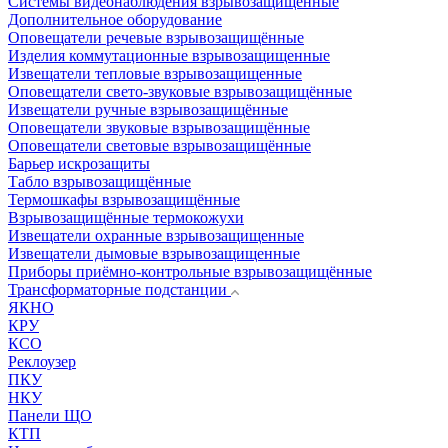
Системы видеонаблюдения взрывозащищенные
Дополнительное оборудование
Оповещатели речевые взрывозащищённые
Изделия коммутационные взрывозащищенные
Извещатели тепловые взрывозащищенные
Оповещатели свето-звуковые взрывозащищённые
Извещатели ручные взрывозащищённые
Оповещатели звуковые взрывозащищённые
Оповещатели световые взрывозащищённые
Барьер искрозащиты
Табло взрывозащищённые
Термошкафы взрывозащищённые
Взрывозащищённые термокожухи
Извещатели охранные взрывозащищенные
Извещатели дымовые взрывозащищенные
Приборы приёмно-контрольные взрывозащищённые
Трансформаторные подстанции
ЯКНО
КРУ
КСО
Реклоузер
ПКУ
НКУ
Панели ЩО
КТП