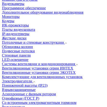
Видеокамеры
Программное обеспечение
Дополнительное оборудование видеонаблюдения
Мониторы
Кодеры
ИК-прожекторы
Платы видеозахвата
IP-видеосерверы
Жесткие диски
Потолочные и стеновые конструкции
Облицовка колонн
Подвесные потолки
Стеновые панели
LED-освещение
Системы вентиляции и кондиционирования
Вентиляционные установки серии ИНТЕХ
Вентиляционные установки серии ЭКОТЕХ
Комплектующие для вентиляционных установок
Электродвигатели
Пониженной высоты (IP23)
Взрывозащищенные
Асинхронные с фазным ротором
Однофазные (ГОСТ Р)
Со встроенным электромагнитным тормозом
Рольганговые