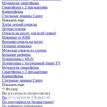
Недорогие смартфоны
Смартфоны с 2 sim-картами
Камерофоны
Стильные диваны Castor
Показать еще
Хиты летней одежды
Летние платья
Одежда на весну для всей семьи!
Новинки от KMI
Верхняя одежда на весну
Осенние новинки
Мужская одежда из хлопка
Большие размеры
Телевизоры с Wi-Fi
Телевизоры с поддержкой Smart TV
Недорогие смартфоны
Смартфоны с 2 sim-картами
Камерофоны
Стильные диваны Castor
Показать еще
Освещение
Фильтр
Освещение
Освещение
Освещение
По умолчанию (возрастание)
СТРОИТЕЛЬНЫЙ ГИПЕРМАРКЕТ «ЛЕРУА
По популярности (убывание)
Здания префектуры ТиНАО
Калужский завод путевых машин и гидроприводов
МЕРЛЕН»
Железнодорожный вокзал Арзамас-1
По популярности (возрастание)
По алфавиту (убывание)