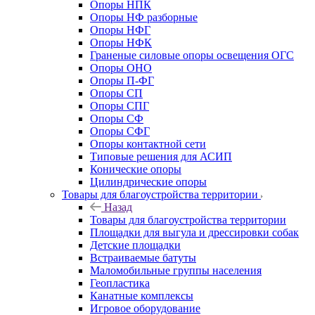
Опоры НПК
Опоры НФ разборные
Опоры НФГ
Опоры НФК
Граненые силовые опоры освещения ОГС
Опоры ОНО
Опоры П-ФГ
Опоры СП
Опоры СПГ
Опоры СФ
Опоры СФГ
Опоры контактной сети
Типовые решения для АСИП
Конические опоры
Цилиндрические опоры
Товары для благоустройства территории
Назад
Товары для благоустройства территории
Площадки для выгула и дрессировки собак
Детские площадки
Встраиваемые батуты
Маломобильные группы населения
Геопластика
Канатные комплексы
Игровое оборудование