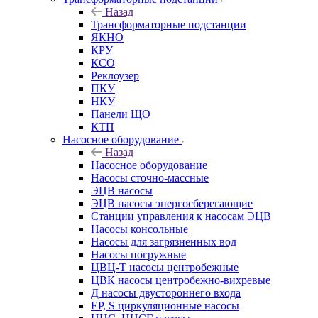
Назад
Трансформаторные подстанции
ЯКНО
КРУ
КСО
Реклоузер
ПКУ
НКУ
Панели ЩО
КТП
Насосное оборудование
Назад
Насосное оборудование
Насосы сточно-массные
ЭЦВ насосы
ЭЦВ насосы энергосберегающие
Станции управления к насосам ЭЦВ
Насосы консольные
Насосы для загрязненных вод
Насосы погружные
ЦВЦ-Т насосы центробежные
ЦВК насосы центробежно-вихревые
Д насосы двустороннего входа
EP, S циркуляционные насосы