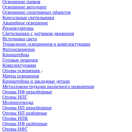
Освещение парков
Освещение автодорог
Освещение спортивных объектов
Консольные светильники
Аварийное освещение
Рециркуляторы
Светильники с датчиком движения
Источники света
Управление освещением и комплектующие
Фитоосвещение
Кронштейны
Готовые решения
Комплектующие
Опоры освещения
Мачты освещения
Кронштейны и закладные детали
Металлоконструкции различного назначения
Опоры НФ неразборные
Опоры НПГ
Молниеотводы
Опоры НП неразборные
Опоры НП разборные
Опоры НПК
Опоры НФ разборные
Опоры НФГ