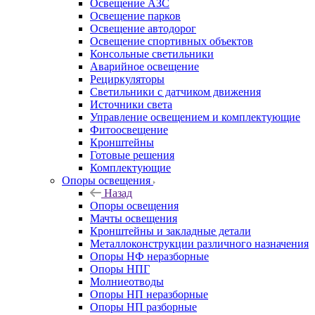
Освещение АЗС
Освещение парков
Освещение автодорог
Освещение спортивных объектов
Консольные светильники
Аварийное освещение
Рециркуляторы
Светильники с датчиком движения
Источники света
Управление освещением и комплектующие
Фитоосвещение
Кронштейны
Готовые решения
Комплектующие
Опоры освещения
Назад
Опоры освещения
Мачты освещения
Кронштейны и закладные детали
Металлоконструкции различного назначения
Опоры НФ неразборные
Опоры НПГ
Молниеотводы
Опоры НП неразборные
Опоры НП разборные