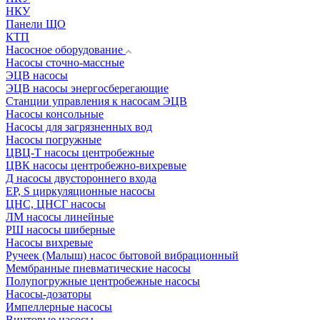
НКУ
Панели ЩО
КТП
Насосное оборудование
Насосы сточно-массные
ЭЦВ насосы
ЭЦВ насосы энергосберегающие
Станции управления к насосам ЭЦВ
Насосы консольные
Насосы для загрязненных вод
Насосы погружные
ЦВЦ-Т насосы центробежные
ЦВК насосы центробежно-вихревые
Д насосы двустороннего входа
EP, S циркуляционные насосы
ЦНС, ЦНСГ насосы
ЛМ насосы линейные
РШ насосы шиберные
Насосы вихревые
Ручеек (Малыш) насос бытовой вибрационный
Мембранные пневматические насосы
Полупогружные центробежные насосы
Насосы-дозаторы
Импеллерные насосы
Винтовые насосы