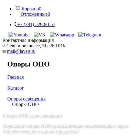
Корзина
0
Отложенные
0
+7 (391) 229-80-57
Контактная информация
Северное шоссе, 5Гс26 ПЭК
mail@lavert.ru
Опоры ОНО
Главная
—
Каталог
—
Опоры освещения
—
Опоры ОНО
Опоры ОНО для освещения
Надежные опоры ОНО для различных осветительных задач.
Узнайте больше о наших продуктах!