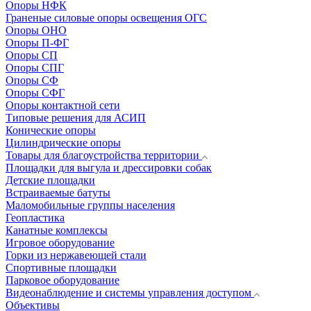
Опоры НФК
Граненые силовые опоры освещения ОГС
Опоры ОНО
Опоры П-ФГ
Опоры СП
Опоры СПГ
Опоры СФ
Опоры СФГ
Опоры контактной сети
Типовые решения для АСИП
Конические опоры
Цилиндрические опоры
Товары для благоустройства территории
Площадки для выгула и дрессировки собак
Детские площадки
Встраиваемые батуты
Маломобильные группы населения
Геопластика
Канатные комплексы
Игровое оборудование
Горки из нержавеющей стали
Спортивные площадки
Парковое оборудование
Видеонаблюдение и системы управления доступом
Объективы