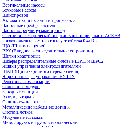
Вертикальные насосы
Бочковые насосы
Шинопровод
Автоматизация зданий и процессов
Частотные преобразователи
Частотно-регулируемый привод
Счетчики электрической энергии многотарифные и АСКУЭ
Низковольтные комплектные устройства 0,4кВ
ЩО (Щит освещения)
ВРУ (Вводное распределительное устройство)
Щитки квартирные
Шкафы распределительные силовые ШР11 и ШРС2
Ящики управления электродвигателями
ЩАП (Щит аварийного переключения)
Ящики и шкафы управления ЯУ ШУ
Решения автоматизации
Солнечные модули
Зарядные станции
Аккумуляторы
Свинцово-кислотные
Металлические кабельные лотки
Система лотков
Модульные эстакады
Металлорукав и трубы металлические