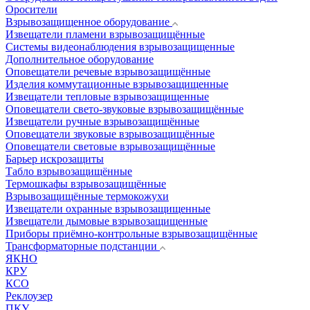
Оросители
Взрывозащищенное оборудование
Извещатели пламени взрывозащищённые
Системы видеонаблюдения взрывозащищенные
Дополнительное оборудование
Оповещатели речевые взрывозащищённые
Изделия коммутационные взрывозащищенные
Извещатели тепловые взрывозащищенные
Оповещатели свето-звуковые взрывозащищённые
Извещатели ручные взрывозащищённые
Оповещатели звуковые взрывозащищённые
Оповещатели световые взрывозащищённые
Барьер искрозащиты
Табло взрывозащищённые
Термошкафы взрывозащищённые
Взрывозащищённые термокожухи
Извещатели охранные взрывозащищенные
Извещатели дымовые взрывозащищенные
Приборы приёмно-контрольные взрывозащищённые
Трансформаторные подстанции
ЯКНО
КРУ
КСО
Реклоузер
ПКУ